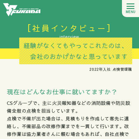
MENU
HOME
社員インタビュー
仕事を知る
interview
深田商会について
経験がなくてもやってこれたのは、
社員インタビュー
会社のおかげかなと思っています
募集要項・エントリー
2022年入社
点検管理職
お問い合わせ
プライバシーポリシー
現在はどんなお仕事に就いてますか？
CSグループで、主に火災報知器などの消防設備や防災設
備全般の点検を担当しています。
点検で不備が出た場合は、見積もりを作成して客先に連
絡し、不備部品の改修作業までを一貫して行います。改
修作業は協力業者さんに頼む場合もあれば、自社点検で